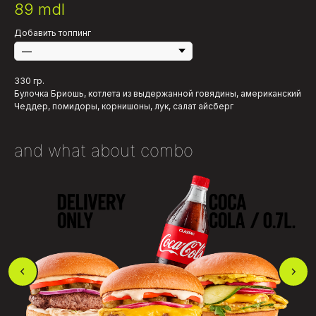
89
mdl
Добавить топпинг
330 гр.
Булочка Бриошь, котлета из выдержанной говядины, американский
Чеддер, помидоры, корнишоны, лук, салат айсберг
and what about combo