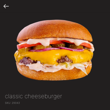
сlassic cheeseburger
SKU:
29043