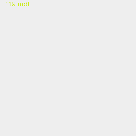
119
mdl