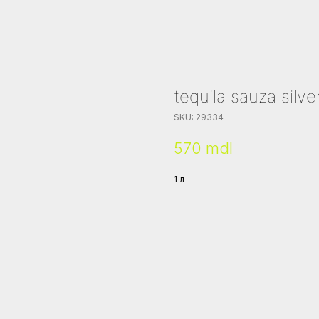
tequila sauza silve
SKU:
29334
570
mdl
1 л