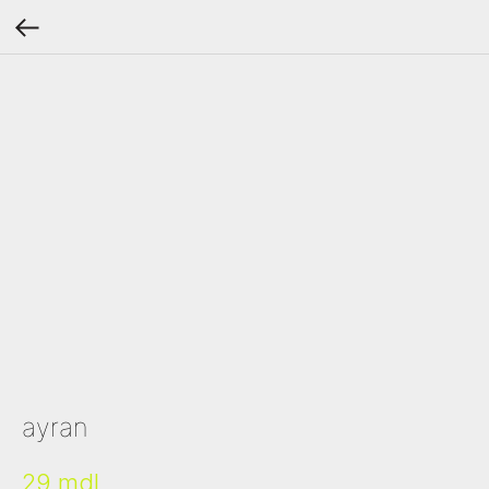
ayran
29
mdl