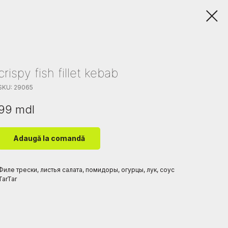
crispy fish fillet kebab
SKU:
29065
99
mdl
Adaugă la comandă
Филе трески, листья салата, помидоры, огурцы, лук, соус
TarTar