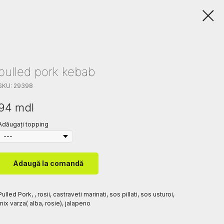
pulled pork kebab
SKU:
29398
94
mdl
Adăugați topping
Adaugă la comandă
Pulled Pork, , rosii, castraveti marinati, sos pillati, sos usturoi,
mix varza( alba, rosie), jalapeno