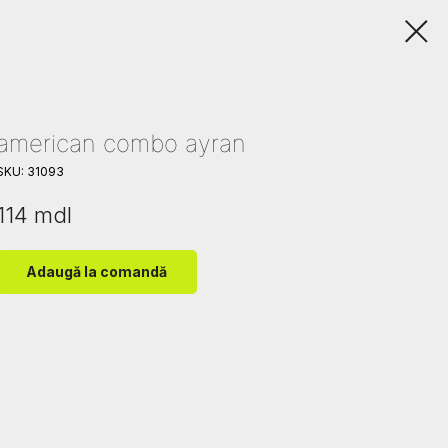
american combo ayran
SKU:
31093
114
mdl
Adaugă la comandă