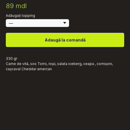
89
mdl
Adăugați topping
Adaugă la comandă
330 gr
Carne de vită, sos Torro, roșii, salata iceberg, ceapa , cornișoni,
cașcaval Cheddar amercan