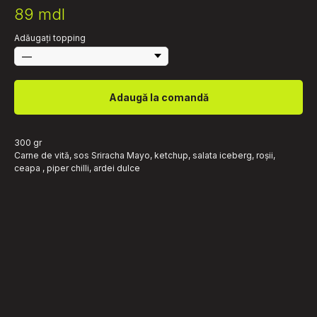
89
mdl
Adăugați topping
Adaugă la comandă
300 gr
Carne de vită, sos Sriracha Mayo, ketchup, salata iceberg, roșii,
ceapa , piper chilli, ardei dulce