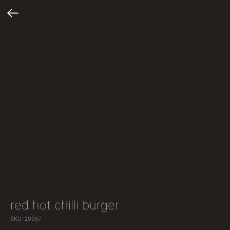
red hot chilli burger
SKU:
29067