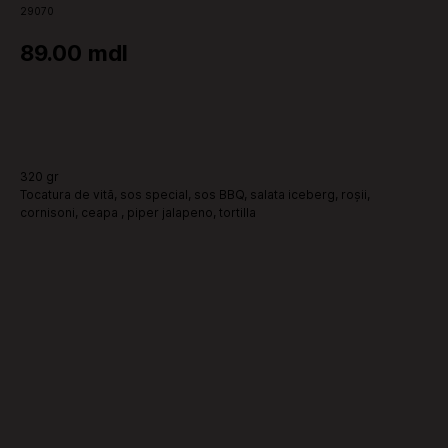
29070
89.00
mdl
Adaugă la comandă
320 gr
Tocatura de vită, sos special, sos BBQ, salata iceberg, roșii,
cornisoni, ceapa , piper jalapeno, tortilla